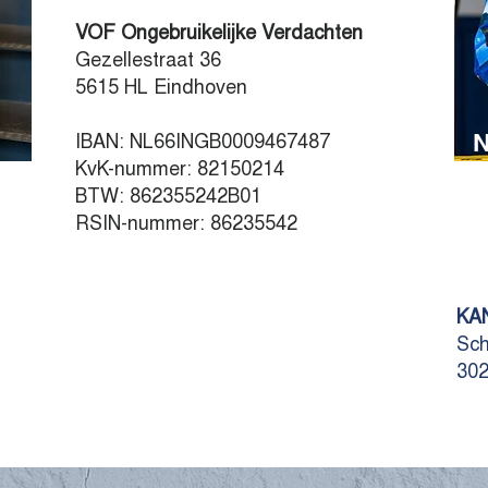
VOF Ongebruikelijke Verdachten
Gezellestraat 36
5615 HL Eindhoven
N
IBAN: NL66INGB0009467487
KvK-nummer: 82150214
BTW: 862355242B01
RSIN-nummer: 86235542
KA
Sch
302