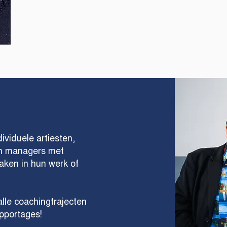
ividuele artiesten,
n managers met
maken in hun werk of
alle coachingtrajecten
pportages!