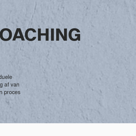
OACHING
duele
g af van
en proces