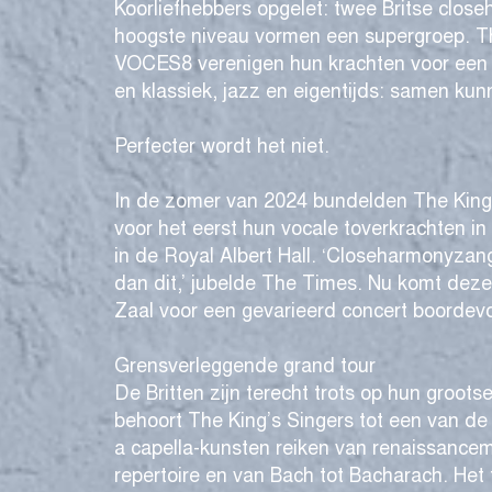
Koorliefhebbers opgelet: twee Britse clos
hoogste niveau vormen een supergroep. Th
VOCES8 verenigen hun krachten voor een o
en klassiek, jazz en eigentijds: samen kun
Perfecter wordt het niet.
In de zomer van 2024 bundelden The Kin
voor het eerst hun vocale toverkrachten in
in de Royal Albert Hall. ‘Closeharmonyzang
dan dit,’ jubelde The Times. Nu komt dez
Zaal voor een gevarieerd concert boordevo
Grensverleggende grand tour
De Britten zijn terecht trots op hun groots
behoort The King’s Singers tot een van d
a capella-kunsten reiken van renaissance
repertoire en van Bach tot Bacharach. Het