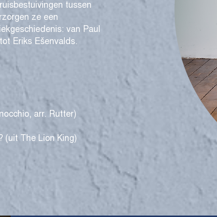
kruisbestuivingen tussen
erzorgen ze een
iekgeschiedenis: van Paul
tot Eriks Ešenvalds.
occhio, arr. Rutter)
 (uit The Lion King)