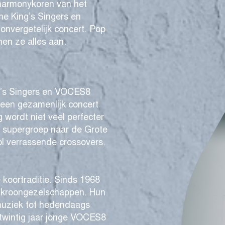
eharmonykoren van het
e King’s Singers en
nvergetelijk concert. Pop
nen ze alles aan.
g’s Singers en VOCES8
 een gezamenlijk concert
 wordt niet veel perfecter
e supergroep naar de Grote
l verrassende crossovers.
e koortraditie. Sinds 1968
e kroongezelschappen. Hun
muziek tot hedendaags
 twintig jaar jonge VOCES8